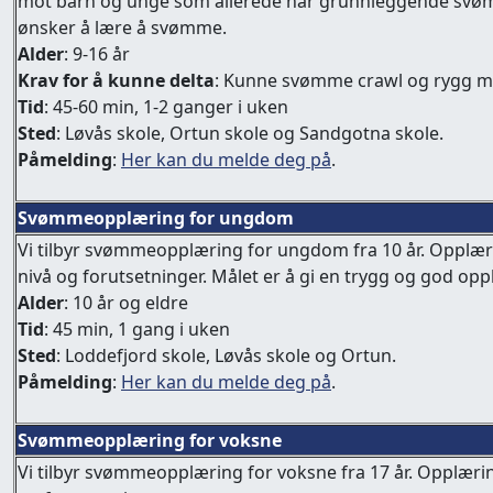
mot barn og unge som allerede har grunnleggende svømme
ønsker å lære å svømme.
Alder
: 9-16 år
Krav for å kunne delta
: Kunne svømme crawl og rygg 
Tid
: 45-60 min, 1-2 ganger i uken
Sted
: Løvås skole, Ortun skole og Sandgotna skole.
Påmelding
:
Her kan du melde deg på
.
Svømmeopplæring for ungdom
Vi tilbyr svømmeopplæring for ungdom fra 10 år. Opplæring
nivå og forutsetninger. Målet er å gi en trygg og god 
Alder
: 10 år og eldre
Tid
: 45 min, 1 gang i uken
Sted
: Loddefjord skole, Løvås skole og Ortun.
Påmelding
:
Her kan du melde deg på
.
Svømmeopplæring for voksne
Vi tilbyr svømmeopplæring for voksne fra 17 år. Opplærings