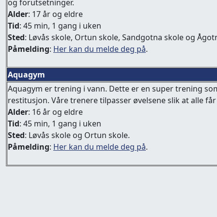
og forutsetninger.
Alder
: 17 år og eldre
Tid
: 45 min, 1 gang i uken
Sted
: Løvås skole, Ortun skole, Sandgotna skole og Ågot
Påmelding
:
Her kan du melde deg på
.
Aquagym
Aquagym er trening i vann. Dette er en super trening so
restitusjon. Våre trenere tilpasser øvelsene slik at alle få
Alder
: 16 år og eldre
Tid
: 45 min, 1 gang i uken
Sted
: Løvås skole og Ortun skole.
Påmelding
:
Her kan du melde deg på
.