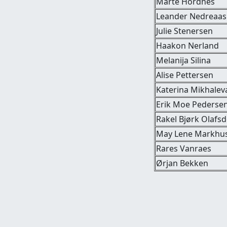
Marte Hordnes
Leander Nedreaas
Julie Stenersen
Haakon Nerland
Melanija Silina
Alise Pettersen
Katerina Mikhalev
Erik Moe Pederse
Rakel Bjørk Olafsd
May Lene Markhu
Rares Vanraes
Ørjan Bekken