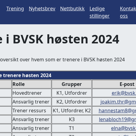
Trening
Nyhetsbrev
Nettbutikk
Ledige
Kontak
stillinger
oss
e i BVSK høsten 2024
 oversikt over hvem som er trenere i BVSK høsten 2024
re trenere høsten 2024
Rolle
Grupper
E-post
Hovedtrener
K1, Utfordrer
erik@bvsk
Ansvarlig trener
K2, Utfordrer
joakim.thr@gm
Trener ressurs
K1, Utfordrer, K2
hannestam8@gm
Ansvarlig trener
K3
lenabloch19@g
Ansvarlig trener
T1
elna@bvsk