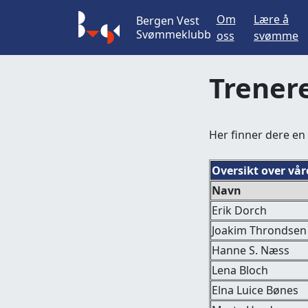
Om
Lære å
Bergen Vest
Svømmeklubb
oss
svømme
Trener
Her finner dere en
Oversikt over vå
Navn
Erik Dorch
Joakim Throndsen
Hanne S. Næss
Lena Bloch
Elna Luice Bønes