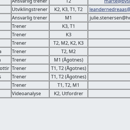
Ansvarlig trener
T2
marte@bvs
Utviklingstrener
K2, K3, T1, T2
leandernedreaas
Ansvarlig trener
M1
julie.stenersen@h
Trener
K3, T1
Trener
K3
Trener
T2, M2, K2, K3
a
Trener
T2, M2
n
Trener
M1 (Ågotnes)
ottir
Trener
T1, T2 (Ågotnes)
s
Trener
T1, T2 (Ågotnes)
Trener
T1, T2, M1
Videoanalyse
K2, Utfordrer