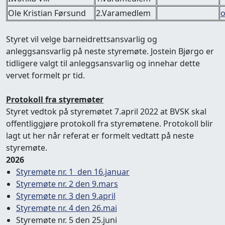
Ole Kristian Førsund
2.Varamedlem
o
Styret vil velge barneidrettsansvarlig og
anleggsansvarlig på neste styremøte. Jostein Bjørgo er
tidligere valgt til anleggsansvarlig og innehar dette
vervet formelt pr tid.
Protokoll fra styremøter
Styret vedtok på styremøtet 7.april 2022 at BVSK skal
offentliggjøre protokoll fra styremøtene. Protokoll blir
lagt ut her når referat er formelt vedtatt på neste
styremøte.
2026
Styremøte nr. 1 den 16.januar
Styremøte nr. 2 den 9.mars
Styremøte nr. 3 den 9.april
Styremøte nr. 4 den 26.mai
Styremøte nr. 5 den 25.juni