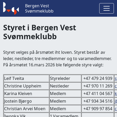
Bergen Vest
Svømmeklubb
Styret i Bergen Vest
Svømmeklubb
Styret velges på årsmøtet iht loven. Styret består av
leder, nestleder, tre medlemmer og to varamedlemmer.
På årsmøtet 16.mars 2026 ble følgende styre valgt:
Leif Tveita
Styreleder
+47 479 24 939
s
Christine Uppheim
Nestleder
+47 970 11 269
c
Karina Kleiven
Medlem
+47 411 04 567
k
Jostein Bjørgo
Medlem
+47 934 34 516
j
Christian Arvei Moen
Medlem
+47 909 97 854
c
Iwonka Vik
1.Varamedlem