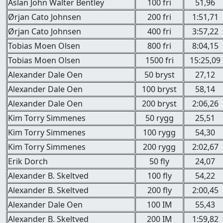
Aslan John Walter Bentley
100 fri
51,96
Ørjan Cato Johnsen
200 fri
1:51,71
Ørjan Cato Johnsen
400 fri
3:57,22
Tobias Moen Olsen
800 fri
8:04,15
Tobias Moen Olsen
1500 fri
15:25,09
Alexander Dale Oen
50 bryst
27,12
Alexander Dale Oen
100 bryst
58,14
Alexander Dale Oen
200 bryst
2:06,26
Kim Torry Simmenes
50 rygg
25,51
Kim Torry Simmenes
100 rygg
54,30
Kim Torry Simmenes
200 rygg
2:02,67
Erik Dorch
50 fly
24,07
Alexander B. Skeltved
100 fly
54,22
Alexander B. Skeltved
200 fly
2:00,45
Alexander Dale Oen
100 IM
55,43
Alexander B. Skeltved
200 IM
1:59,82