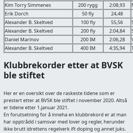
Kim Torry Simmenes
200 rygg
2:08,93
Erik Dorch
50 fly
24,48
Alexander B. Skeltved
100 fly
55,56
Alexander B. Skeltved
200 fly
2:04,84
Daniel Marinov
200 IM
2:06,28
Alexander B. Skeltved
400 IM
4:35,94
Klubbrekorder etter at BVSK
ble stiftet
Her er en oversikt over de raskeste tidene som er
prestert etter at BVSK ble stiftet i november 2020. Altså
er tidene etter 1.januar 2021.
En forutsetning for å inneha en klubbrekord er at man
har opptrådd i samsvar med lover og regler, herunder
ikke brutt idrettens regelverk ift doping og annet juks.