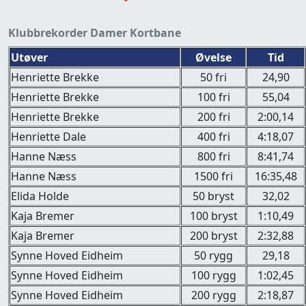
Klubbrekorder Damer Kortbane
Utøver
Øvelse
Tid
Henriette Brekke
50 fri
24,90
Henriette Brekke
100 fri
55,04
Henriette Brekke
200 fri
2:00,14
Henriette Dale
400 fri
4:18,07
Hanne Næss
800 fri
8:41,74
Hanne Næss
1500 fri
16:35,48
Elida Holde
50 bryst
32,02
Kaja Bremer
100 bryst
1:10,49
Kaja Bremer
200 bryst
2:32,88
Synne Hoved Eidheim
50 rygg
29,18
Synne Hoved Eidheim
100 rygg
1:02,45
Synne Hoved Eidheim
200 rygg
2:18,87