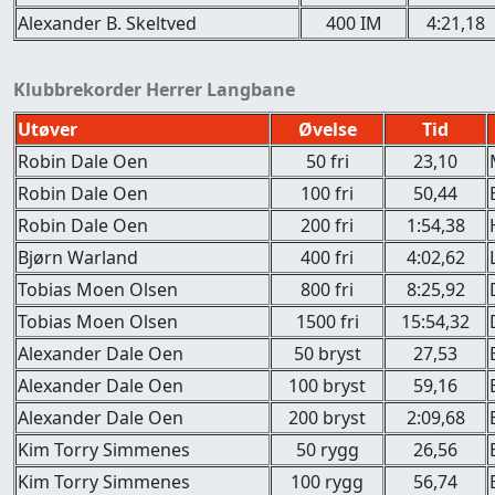
Alexander B. Skeltved
400 IM
4:21,18
Klubbrekorder Herrer Langbane
Utøver
Øvelse
Tid
Robin Dale Oen
50 fri
23,10
Robin Dale Oen
100 fri
50,44
Robin Dale Oen
200 fri
1:54,38
Bjørn Warland
400 fri
4:02,62
Tobias Moen Olsen
800 fri
8:25,92
Tobias Moen Olsen
1500 fri
15:54,32
Alexander Dale Oen
50 bryst
27,53
Alexander Dale Oen
100 bryst
59,16
Alexander Dale Oen
200 bryst
2:09,68
Kim Torry Simmenes
50 rygg
26,56
Kim Torry Simmenes
100 rygg
56,74