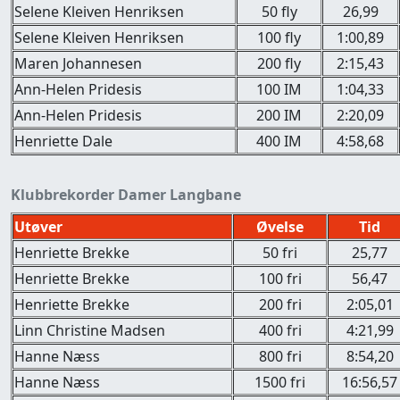
Selene Kleiven Henriksen
50 fly
26,99
Selene Kleiven Henriksen
100 fly
1:00,89
Maren Johannesen
200 fly
2:15,43
Ann-Helen Pridesis
100 IM
1:04,33
Ann-Helen Pridesis
200 IM
2:20,09
Henriette Dale
400 IM
4:58,68
Klubbrekorder Damer Langbane
Utøver
Øvelse
Tid
Henriette Brekke
50 fri
25,77
Henriette Brekke
100 fri
56,47
Henriette Brekke
200 fri
2:05,01
Linn Christine Madsen
400 fri
4:21,99
Hanne Næss
800 fri
8:54,20
Hanne Næss
1500 fri
16:56,57