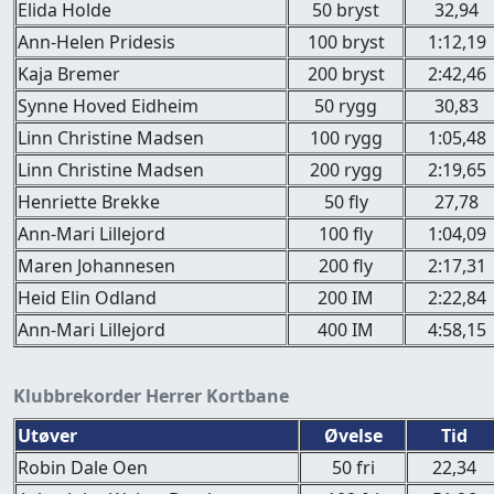
Elida Holde
50 bryst
32,94
Ann-Helen Pridesis
100 bryst
1:12,19
Kaja Bremer
200 bryst
2:42,46
Synne Hoved Eidheim
50 rygg
30,83
Linn Christine Madsen
100 rygg
1:05,48
Linn Christine Madsen
200 rygg
2:19,65
Henriette Brekke
50 fly
27,78
Ann-Mari Lillejord
100 fly
1:04,09
Maren Johannesen
200 fly
2:17,31
Heid Elin Odland
200 IM
2:22,84
Ann-Mari Lillejord
400 IM
4:58,15
Klubbrekorder Herrer Kortbane
Utøver
Øvelse
Tid
Robin Dale Oen
50 fri
22,34